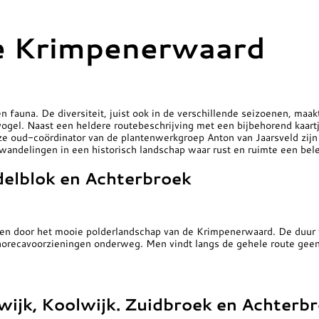
e Krimpenerwaard
n fauna. De diversiteit, juist ook in de verschillende seizoenen, ma
ogel. Naast een heldere routebeschrijving met een bijbehorend kaartj
ze oud-coördinator van de plantenwerkgroep Anton van Jaarsveld zij
andelingen in een historisch landschap waar rust en ruimte een bele
delblok en Achterbroek
n door het mooie polderlandschap van de Krimpenerwaard. De duur v
 horecavoorzieningen onderweg. Men vindt langs de gehele route gee
lwijk, Koolwijk. Zuidbroek en Achterb