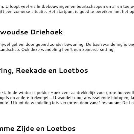
n. U loopt veel via lintbebouwingen en buurtschappen en af en toe o
t een zomerse situatie. Het startpunt is goed te bereiken met het o
nwoudse Driehoek
rijwel geheel door gebied zonder bewoning. De basiswandeling is ong
Landschap. Ook deze wandeling heeft een zomerse setting.
ring, Reekade en Loetbos
t. In de winter is polder Hoek zeer aantrekkelijk voor grote hoeveelhe
gels en andere trekvogels. U wandelt door afwisselende biotopen; la
oute. U kunt de wandeling iets verkorten door vanaf restaurant De Lo
omme Zijde en Loetbos