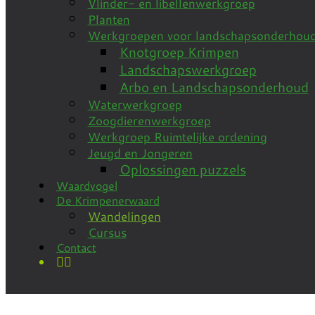
Vlinder- en libellenwerkgroep
Planten
Werkgroepen voor landschapsonderhou
Knotgroep Krimpen
Landschapswerkgroep
Arbo en Landschapsonderhoud
Waterwerkgroep
Zoogdierenwerkgroep
Werkgroep Ruimtelijke ordening
Jeugd en Jongeren
Oplossingen puzzels
Waardvogel
De Krimpenerwaard
Wandelingen
Cursus
Contact