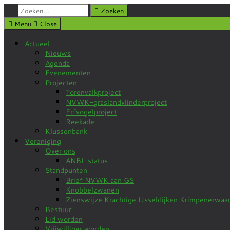
Zoeken:
Zoeken
Menu
Close
Actueel
Nieuws
Agenda
Evenementen
Projecten
Torenvalkproject
NVWK-graslandvlinderproject
Erfvogelproject
Reekade
Klussenbank
Vereniging
Over ons
ANBI-status
Standpunten
Brief NVWK aan GS
Knobbelzwanen
Zienswijze Krachtige IJsseldijken Krimpenerwa
Bestuur
Lid worden
Vrijwilliger worden