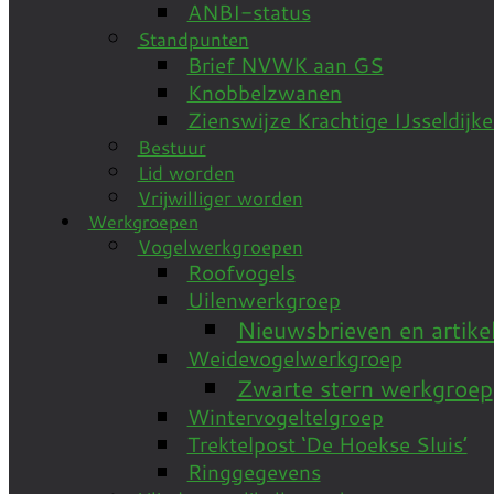
ANBI-status
Standpunten
Brief NVWK aan GS
Knobbelzwanen
Zienswijze Krachtige IJsseldi
Bestuur
Lid worden
Vrijwilliger worden
Werkgroepen
Vogelwerkgroepen
Roofvogels
Uilenwerkgroep
Nieuwsbrieven en artike
Weidevogelwerkgroep
Zwarte stern werkgroep
Wintervogeltelgroep
Trektelpost ‘De Hoekse Sluis’
Ringgegevens