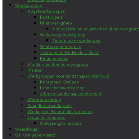
Werkgroepen
Vogelwerkgroepen
Roofvogels
Uilenwerkgroep
Nieuwsbrieven en artikelen uilenwerkgroe
Weidevogelwerkgroep
Zwarte stern werkgroep
Wintervogeltelgroep
Trektelpost ‘De Hoekse Sluis’
Ringgegevens
Vlinder- en libellenwerkgroep
Planten
Werkgroepen voor landschapsonderhoud
Knotgroep Krimpen
Landschapswerkgroep
Arbo en Landschapsonderhoud
Waterwerkgroep
Zoogdierenwerkgroep
Werkgroep Ruimtelijke ordening
Jeugd en Jongeren
Oplossingen puzzels
Waardvogel
De Krimpenerwaard