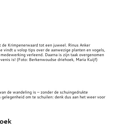
akt de Krimpenerwaard tot een juweel. Rinus Anker
e vindt u volop tips over de aanwezige planten en vogels,
n medewerking verleend. Daarna is zijn taak overgenomen
venis is! (Foto: Berkenwoudse driehoek, Maria Kuijf)
an de wandeling is – zonder de schuingedrukte
n gelegenheid om te schuilen: denk dus aan het weer voor
roek