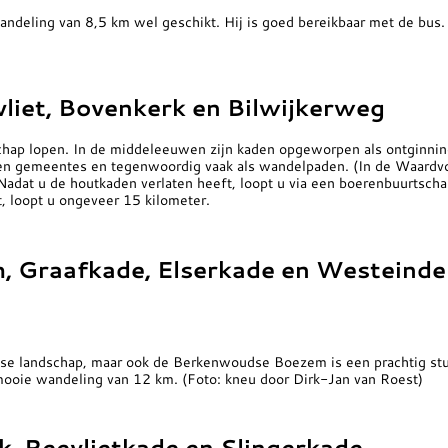
deling van 8,5 km wel geschikt. Hij is goed bereikbaar met de bus. U
vliet, Bovenkerk en Bilwijkerweg
dschap lopen. In de middeleeuwen zijn kaden opgeworpen als ontginn
sen gemeentes en tegenwoordig vaak als wandelpaden. (In de Waardvog
adat u de houtkaden verlaten heeft, loopt u via een boerenbuurtscha
, loopt u ongeveer 15 kilometer.
 Graafkade, Elserkade en Westeinde
se landschap, maar ook de Berkenwoudse Boezem is een prachtig stu
e mooie wandeling van 12 km.
(Foto: kneu door Dirk-Jan van Roest)
, Reevlietkade en Slingerkade