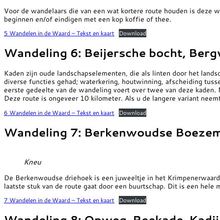
Voor de wandelaars die van een wat kortere route houden is deze wan
beginnen en/of eindigen met een kop koffie of thee.
5 Wandelen in de Waard – Tekst en kaart
Download
Wandeling 6: Beijersche bocht, Berg
Kaden zijn oude landschapselementen, die als linten door het lan
diverse functies gehad; waterkering, houtwinning, afscheiding tus
eerste gedeelte van de wandeling voert over twee van deze kaden. N
Deze route is ongeveer 10 kilometer. Als u de langere variant neemt
6 Wandelen in de Waard – Tekst en kaart
Download
Wandeling 7: Berkenwoudse Boezem,
Kneu
De Berkenwoudse driehoek is een juweeltje in het Krimpenerwaard
laatste stuk van de route gaat door een buurtschap. Dit is een hel
7 Wandelen in de Waard – Tekst en kaart
Download
Wandeling 8: Opweg, Reekade, Kadijk