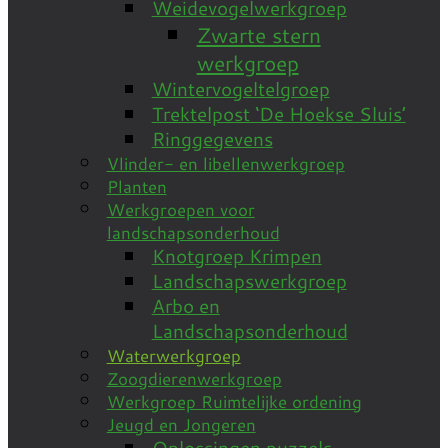
Weidevogelwerkgroep
Zwarte stern
werkgroep
Wintervogeltelgroep
Trektelpost ‘De Hoekse Sluis’
Ringgegevens
Vlinder- en libellenwerkgroep
Planten
Werkgroepen voor
landschapsonderhoud
Knotgroep Krimpen
Landschapswerkgroep
Arbo en
Landschapsonderhoud
Waterwerkgroep
Zoogdierenwerkgroep
Werkgroep Ruimtelijke ordening
Jeugd en Jongeren
Oplossingen puzzels