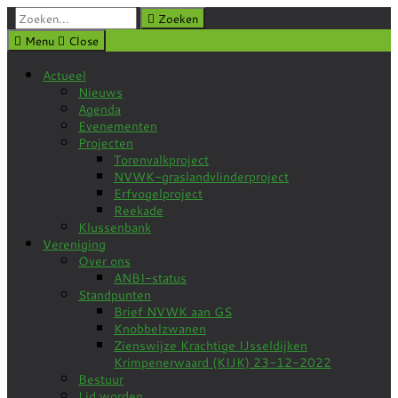
Zoeken:
Zoeken
Menu
Close
Actueel
Nieuws
Agenda
Evenementen
Projecten
Torenvalkproject
NVWK-graslandvlinderproject
Erfvogelproject
Reekade
Klussenbank
Vereniging
Over ons
ANBI-status
Standpunten
Brief NVWK aan GS
Knobbelzwanen
Zienswijze Krachtige IJsseldijken
Krimpenerwaard (KIJK) 23-12-2022
Bestuur
Lid worden