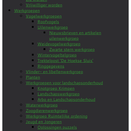
Vrijwilliger worden
Werkgroepen
Vogelwerkgroepen
Roofvogels
Uilenwerkgroep
Nieuwsbrieven en artikelen
uilenwerkgroep
Weidevogelwerkgroep
Zwarte stern werkgroep
Wintervogeltelgroep
Trektelpost ‘De Hoekse Sluis’
Ringgegevens
Vlinder- en libellenwerkgroep
Planten
Werkgroepen voor landschapsonderhoud
Knotgroep Krimpen
Landschapswerkgroep
Arbo en Landschapsonderhoud
Waterwerkgroep
Zoogdierenwerkgroep
Werkgroep Ruimtelijke ordening
Jeugd en Jongeren
Oplossingen puzzels