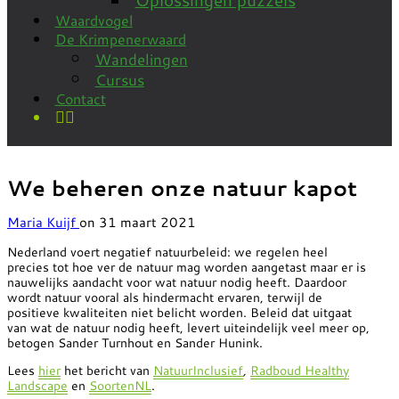
Waardvogel
De Krimpenerwaard
Wandelingen
Cursus
Contact
We beheren onze natuur kapot
Maria Kuijf
on
31 maart 2021
Nederland voert negatief natuurbeleid: we regelen heel
precies tot hoe ver de natuur mag worden aangetast maar er is
nauwelijks aandacht voor wat natuur nodig heeft. Daardoor
wordt natuur vooral als hindermacht ervaren, terwijl de
positieve kwaliteiten niet belicht worden. Beleid dat uitgaat
van wat de natuur nodig heeft, levert uiteindelijk veel meer op,
betogen Sander Turnhout en Sander Hunink.
Lees
hier
het bericht van
NatuurInclusief
,
Radboud Healthy
Landscape
en
SoortenNL
.