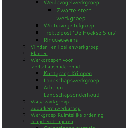
Weidevogelwerkgroep
Zwarte stern
werkgroep
Wintervogeltelgroep
Trektelpost ‘De Hoekse Sluis’
Ringgegevens
Vlinder- en libellenwerkgroep
Planten
Werkgroepen voor
landschapsonderhoud
Knotgroep Krimpen
Landschapswerkgroep
Arbo en
Landschapsonderhoud
Waterwerkgroep
Zoogdierenwerkgroep
Werkgroep Ruimtelijke ordening
Jeugd en Jongeren
Oplossingen puzzels