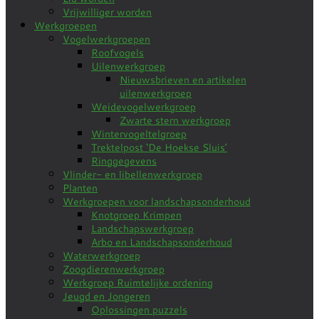
Vrijwilliger worden
Werkgroepen
Vogelwerkgroepen
Roofvogels
Uilenwerkgroep
Nieuwsbrieven en artikelen
uilenwerkgroep
Weidevogelwerkgroep
Zwarte stern werkgroep
Wintervogeltelgroep
Trektelpost ‘De Hoekse Sluis’
Ringgegevens
Vlinder- en libellenwerkgroep
Planten
Werkgroepen voor landschapsonderhoud
Knotgroep Krimpen
Landschapswerkgroep
Arbo en Landschapsonderhoud
Waterwerkgroep
Zoogdierenwerkgroep
Werkgroep Ruimtelijke ordening
Jeugd en Jongeren
Oplossingen puzzels