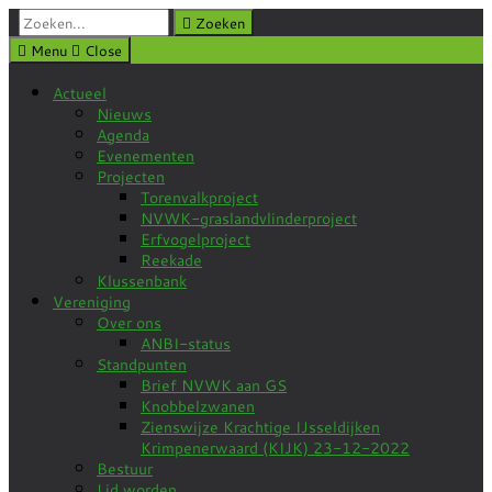
Zoeken:
Zoeken
Menu
Close
Actueel
Nieuws
Agenda
Evenementen
Projecten
Torenvalkproject
NVWK-graslandvlinderproject
Erfvogelproject
Reekade
Klussenbank
Vereniging
Over ons
ANBI-status
Standpunten
Brief NVWK aan GS
Knobbelzwanen
Zienswijze Krachtige IJsseldijken
Krimpenerwaard (KIJK) 23-12-2022
Bestuur
Lid worden