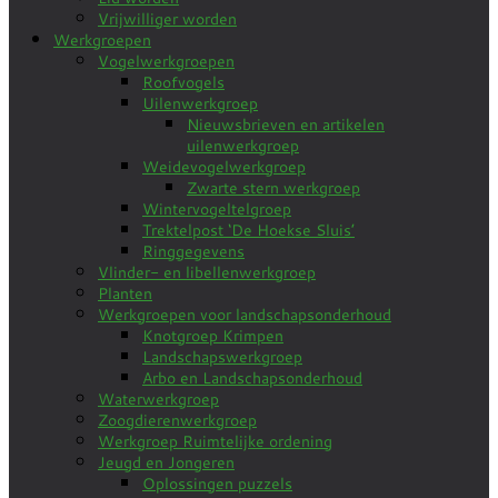
Vrijwilliger worden
Werkgroepen
Vogelwerkgroepen
Roofvogels
Uilenwerkgroep
Nieuwsbrieven en artikelen
uilenwerkgroep
Weidevogelwerkgroep
Zwarte stern werkgroep
Wintervogeltelgroep
Trektelpost ‘De Hoekse Sluis’
Ringgegevens
Vlinder- en libellenwerkgroep
Planten
Werkgroepen voor landschapsonderhoud
Knotgroep Krimpen
Landschapswerkgroep
Arbo en Landschapsonderhoud
Waterwerkgroep
Zoogdierenwerkgroep
Werkgroep Ruimtelijke ordening
Jeugd en Jongeren
Oplossingen puzzels