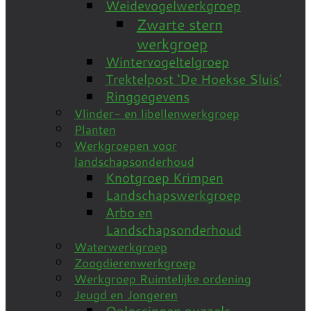
Weidevogelwerkgroep
Zwarte stern
werkgroep
Wintervogeltelgroep
Trektelpost ‘De Hoekse Sluis’
Ringgegevens
Vlinder- en libellenwerkgroep
Planten
Werkgroepen voor
landschapsonderhoud
Knotgroep Krimpen
Landschapswerkgroep
Arbo en
Landschapsonderhoud
Waterwerkgroep
Zoogdierenwerkgroep
Werkgroep Ruimtelijke ordening
Jeugd en Jongeren
Oplossingen puzzels