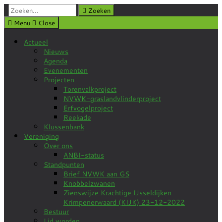
Zoeken:
Zoeken
Menu
Close
Actueel
Nieuws
Agenda
Evenementen
Projecten
Torenvalkproject
NVWK-graslandvlinderproject
Erfvogelproject
Reekade
Klussenbank
Vereniging
Over ons
ANBI-status
Standpunten
Brief NVWK aan GS
Knobbelzwanen
Zienswijze Krachtige IJsseldijken
Krimpenerwaard (KIJK) 23-12-2022
Bestuur
Lid worden